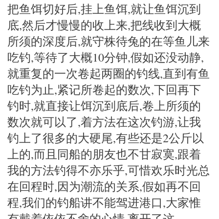
把鱼饵切好后,挂上鱼饵,就让鱼饵沉到
底,然后才慢慢的收上来,把线收到大概
所须的深度后,就守株待兔的在等鱼儿来
吃钓,等待了大概10分钟,假如还没动静,
就重复的一次卷起两圈的钓线,直到有鱼
吃钓为止,紧记所卷起的数次,下回再下
钓时,就直接让饵沉到底后,卷上所须的
数次就可以了,着方法在这次钓游,让我
钓上了很多的大硬尾,有些还是2公斤以
上的,而且同船的朋友也不甘寂寞,跟着
我的方法钓得不亦乐乎,可惜欢乐时光总
在回程时,因为潮流的关系,假如再不回
程,我们的钓船讲不能驾进港口,大家惟
有戴着依依不舍的心情,离开了这