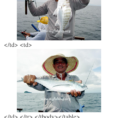
</td> <td>
</td> </tr> </tbody></table>