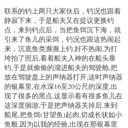
联系的钓上两只大家伙后，钓况也跟着
静寂下来，于是船夫又在提议更换钓
点，来到钓点后，当把鱼饵沉下海，就
引来了鱼儿的采饵，钓况也跟这热闹起
来，沉底鱼类濒濒上钓,好不热闹,为打
垮拍了照后,看着船夫入神的在船头垂
钓,于是就偷偷的溜进船夫的驾驶舱,把
放在驾驶盘上的声纳器打开,这时声纳器
的银幕里,在水深16至20公尺的深度,出
现了很多的黑点,这显示着有很多鱼儿在
这深度徊游,于是把声纳器关掉后,来到
船尾,把鱼饵(甘望鱼)起肉,切成长状如小
鱼般,因为以我的经验,出现在那银幕里