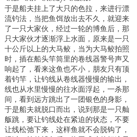
于是船夫挂上了大只的色拉，来进行漂
流钓法，当把鱼饵放出去不久，就迎来
了一只大家伙，经过一轮的博鱼后，那
只大家伙才逐渐浮上水面，原来是一只
十公斤以上的大马鲛，当为大马鲛拍照
时，插在船头竿筒里的卷线器警号声又
响起了，看来这鱼也不小，朋友只有顶
着钓竿，让钓线从卷线器慢慢的输出，
线也从水里慢慢的往水面浮起，一杀那
间，看到远方跳出了一团银色的身影，
于是船夫就脱口而出，说到那是一只舢
舨跳，要让钓线处在紧迫的状态，不要
让线松弛下来，这样鱼就不会脱钩了，