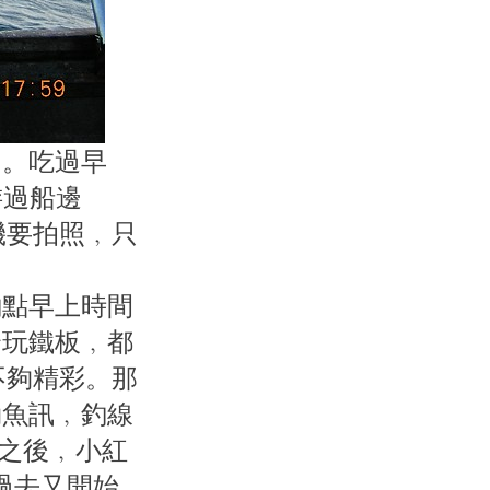
了。吃過早
游過船邊
機要拍照﹐只
的釣點早上時間
合玩鐵板﹐都
不夠精彩。那
勁魚訊﹐釣線
“之後﹐小紅
過去又開始