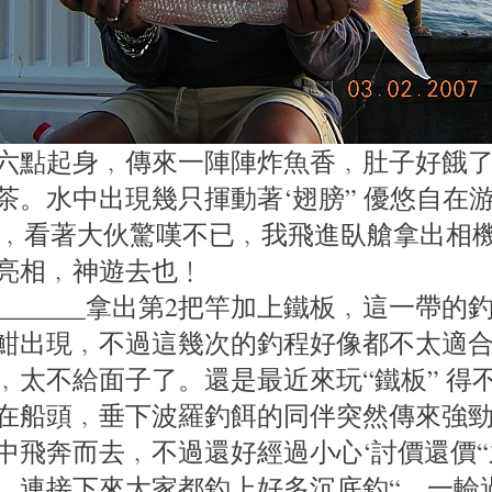
上六點起身﹐傳來一陣陣炸魚香﹐肚子好餓
茶。水中出現幾只揮動著‘翅膀” 優悠自在
” ﹐看著大伙驚嘆不已﹐我飛進臥艙拿出相
亮相﹐神遊去也﹗
___________拿出第2把竿加上鐵板﹐這一帶
魽出現﹐不過這幾次的釣程好像都不太適
﹐太不給面子了。還是最近來玩“鐵板” 得
在船頭﹐垂下波羅釣餌的同伴突然傳來強
中飛奔而去﹐不過還好經過小心‘討價還價
。連接下來大家都釣上好多沉底釣“。一輪