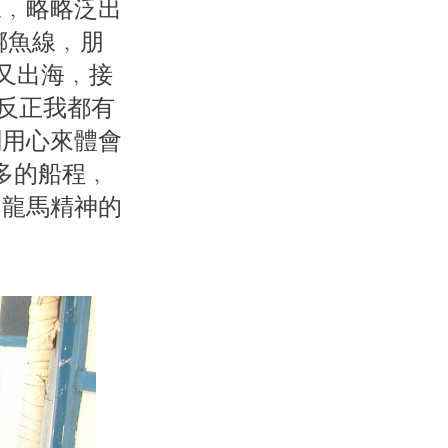
尾﹐略略泛出
綁魚線﹐朋
氣又出海﹐接
 反正我都有
刻用心來體會
多的船程﹐
﹐龍馬精神的