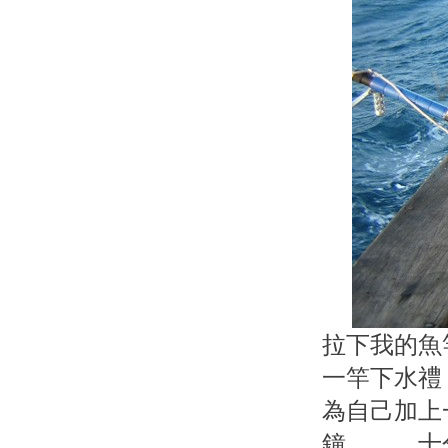
拉下我的魚
一竿下水禮
為自己加上
鐘。。。十