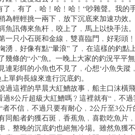
 有了﹐有了﹐哈﹗哈﹗哈﹗“吵雜聲。我的
稍為輕輕挑一兩下﹐放下沉底來加速功效
餌魚訊傳來魚杆﹐咬上了﹐馬上以快手法
第一只小石斑和金線﹐雙喜臨門﹐好彩頭
洶湧﹐好像有點“暈浪” 了﹐在這樣的釣點
了幾條的“小”魚。一晚上大家的釣況平平無
眼見連彩餌的小魚也不見了﹐心想‘小魚失蹤
換上單鉤長線來進行沉底釣。
說過這裡的早晨大紅鰽故事﹐船主口沫橫
你看過8公斤超級大紅鰽嗎﹖這裡就有“﹐不過
釣上“者不信﹐不過只要有耐心﹐2公斤至3公
有同船者釣獲石斑﹐香蕉魚﹐喜歡吃魚片
串﹐整晚的沉底釣也絕無冷場。雖然魚獲