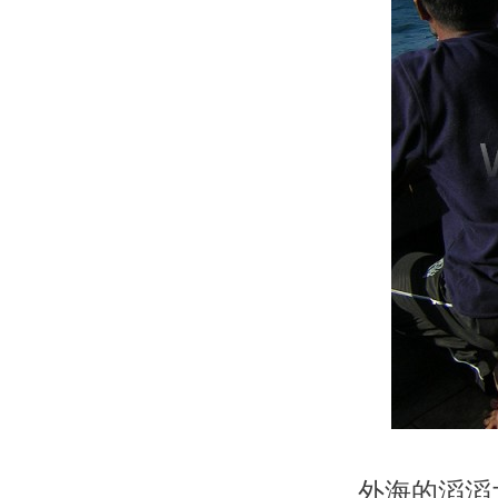
外海的滔滔