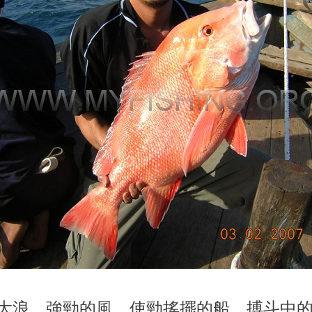
大浪﹐強勁的風﹐使勁搖擺的船﹐搏斗中