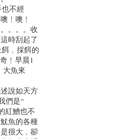
手也不經
。噢﹗噢﹗
。。。。。收
﹗這時刮起了
上餌﹐採餌的
奇﹗早晨1
﹐大魚來
飛述說如天方
我們是“
斤的紅鰽也不
﹐魷魚的各種
不是很大﹐卻