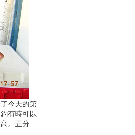
始了今天的第
作釣有時可以
較高。五分
。。