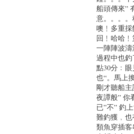
船頭傳來”
意。。。。
噢﹗多重採
回﹗哈哈﹗
一陣陣波濤
過程中也釣
點30分﹕
也“。馬上
剛才聽船主
夜譚般” 
已”不” 
難釣獲﹐也
類魚穿插客