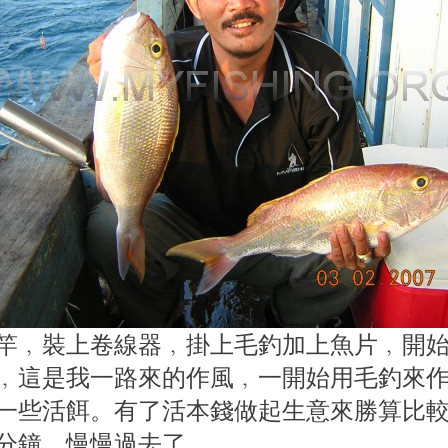
竿﹐裝上卷線器﹐掛上毛釣加上魚片﹐開
﹐這是我一路來的作風﹐一開始用毛釣來
一些活餌。有了活本錢做起生意來勝算比
分鐘﹐慢慢過去了。。。。。。。。。。