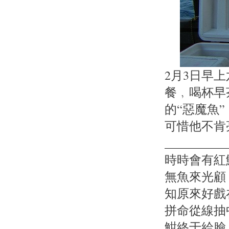
2月3日早
餐﹐喝杯早
的“惡魔魚
可惜他不肯
______
時時會有紅
無魚來光顧
知原來好戲
拼命從線抽
魽終于給臉