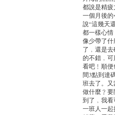
都說是精疲
一個月後的
說“這幾天
都一樣心情
像少帶了什
了﹐還是去
的不錯﹐可
看吧﹗順便
間3點到達
班去了。又
做什麼﹖要
到了﹐我看
一班人一起