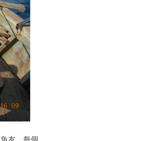
的魚友﹐每個