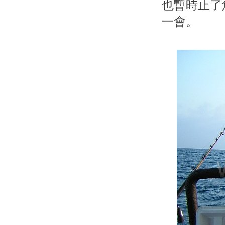
也暫時止了
一會。