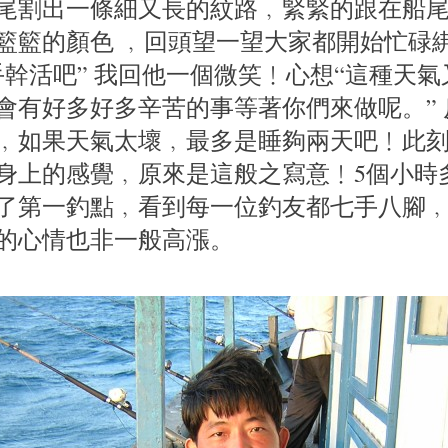
尾割出一條細又長的紋路﹐緊緊的跟在船
籃籃的顏色 ﹐回頭望一望大家都開始忙碌
手幹活吧” 我回他一個微笑﹗心想“這種天
會有好多好多辛苦的事等著你們來做呢。”
﹐如果天氣太壞﹐最多是睡夠兩天吧﹗此
身上的感覺﹐原來是這般之寫意﹗5個小時
了第一釣點﹐看到每一位釣友都七手八腳
的心情也非一般高漲。