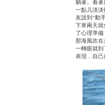
躺著。看著
一點儿淡淡
友說到“動
下來兩天就
了心理準備
那海風吹在
一轉眼就到
表現﹐自己