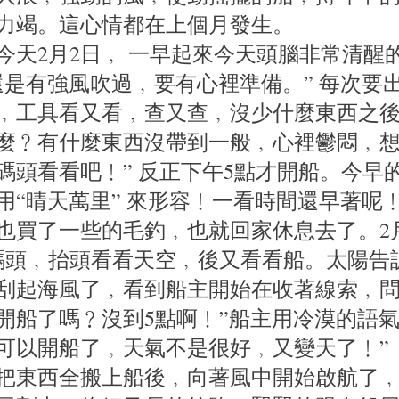
力竭。這心情都在上個月發生。
今天2月2日﹐ 一早起來今天頭腦非常清醒
還是有強風吹過﹐要有心裡準備。” 每次要
﹐工具看又看﹐查又查﹐沒少什麼東西之
麼﹖有什麼東西沒帶到一般﹐心裡鬱悶﹐想
碼頭看看吧﹗” 反正下午5點才開船。今早
用“晴天萬里” 來形容﹗一看時間還早著呢
也買了一些的毛釣﹐也就回家休息去了。2
碼頭﹐抬頭看看天空﹐後又看看船。太陽告
刮起海風了﹐看到船主開始在收著線索﹐問
開船了嗎﹖沒到5點啊﹗”船主用冷漠的語氣
可以開船了﹐天氣不是很好﹐又變天了﹗”
把東西全搬上船後﹐向著風中開始啟航了