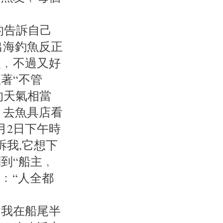
的告訴自己
出海釣魚反正
後﹐不過又好
著“不管
的天氣相當
﹗去魚具店看
月2日下午時
訴我,它想下
到“船主﹐
﹕“人全都
﹐我在船尾半