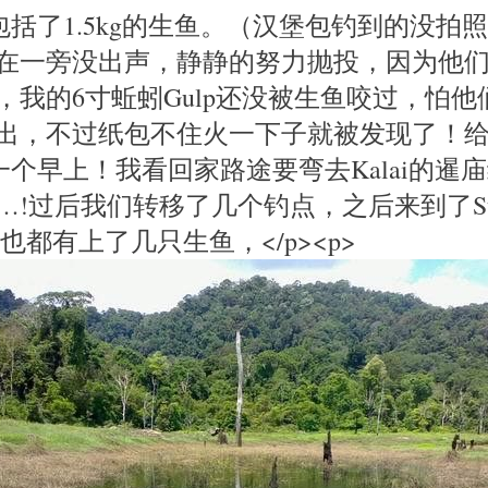
包括了1.5kg的生鱼。（汉堡包钓到的没拍
在一旁没出声，静静的努力抛投，因为他
，我的6寸蚯蚓Gulp还没被生鱼咬过，怕他
出，不过纸包不住火一下子就被发现了！
了一个早上！我看回家路途要弯去Kalai的暹
!过后我们转移了几个钓点，之后来到了Sungai
也都有上了几只生鱼，</p><p>