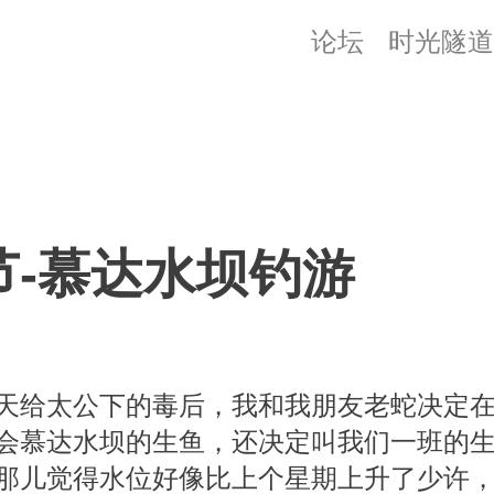
论坛
时光隧道
节-慕达水坝钓游
天给太公下的毒后，我和我朋友老蛇决定
会慕达水坝的生鱼，还决定叫我们一班的
那儿觉得水位好像比上个星期上升了少许