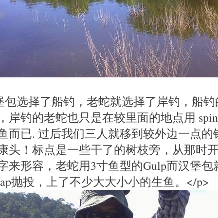
汉堡包选择了船钓，老蛇就选择了岸钓，船钓
岸钓的老蛇也只是在较里面的地点用 spinner 
鱼而已. 过后我们三人就移到较外边一点的
康头！标点是一些干了的树枝旁，从那时
字来形容，老蛇用3寸鱼型的Gulp而汉堡包
Fat Rap抛投，上了不少大大小小的生鱼。</p>