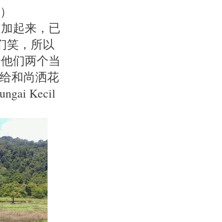
照）
们加起来，已
们笑，所以
给他们两个当
庙给和尚洒花
 Kecil