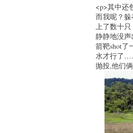
<p>其中还
而我呢？躲
上了数十只
静静地没声
箭靶shot
水才行了……
抛投,他们俩