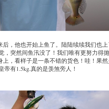
ug过来后，他也开始上鱼了。陆陆续续我们也
觉，突然间鱼汛没了！我们唯有更努力得
bug身上，看样子是一条不错的货色！哇！果
帝有1.5kg.真的是羡煞旁人！