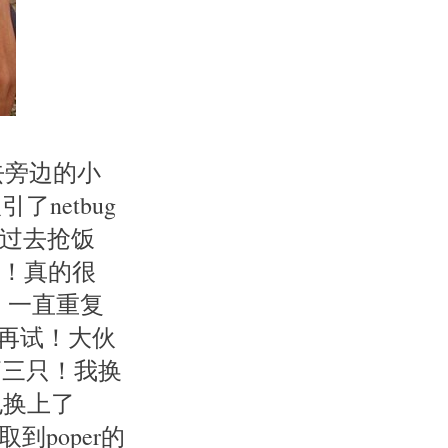
去旁边的小
netbug
跑过去抢饭
哈！真的很
！一直重复
饵再试！大伙
俩三只！我换
也换上了
到poper的