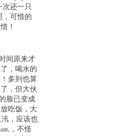
一次还一只
照，可惜的
可惜！
看时间原来才
累了，喝水的
获！多到也算
久了，但大伙
g的脸已变成
才放吃饭，大
鱼汛，应该也
an,，不怪