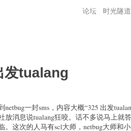
论坛
时光隧道
出发tualang
tbug一封sms，内容大概“325 出发tualang”
社放消息说tualang狂咬。话不多说马上就
。这次的人马有scl大师，netbug大师和