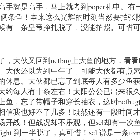
高手就是高手，马上就考到poper礼申。有
同时上俩条鱼！本来这么光辉的时刻当然要拍张
候有一条皇帝挣扎脱了，没能拍照。可惜
了，大伙又回到netbug上大鱼的地方，看
，大伙还以为到中午了，可能大伙都有点
的休息。大伙都已忘了到底每人有多少鱼
大约每人有十条左右！太阳公公已出来很
上鱼，忘了带帽子和穿长袖衣，这时netbu
相信我也好不了几多！既然还有一段时间
场开战！但战况却不乐观，但scl却有一次
ght 到一半脱了，真可惜！scl 说是一条tom