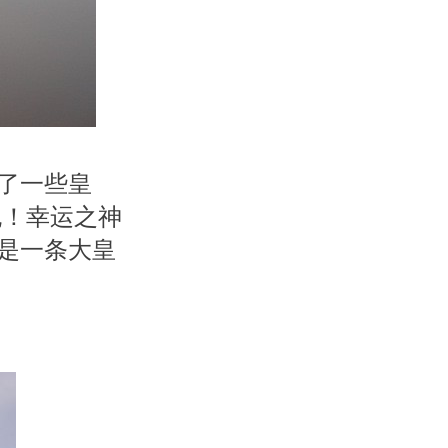
上了一些皇
抛！幸运之神
然是一条大皇