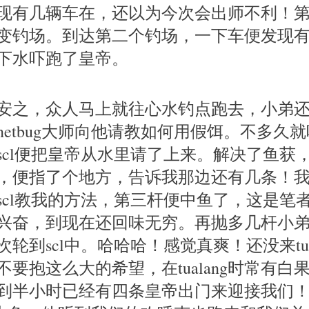
现有几辆车在，还以为今次会出师不利！
变钓场。到达第二个钓场，一下车便发现
下水吓跑了皇帝。
安之，众人马上就往心水钓点跑去，小弟
etbug大师向他请教如何用假饵。不多久就听
scl便把皇帝从水里请了上来。解决了鱼获，s
，便指了个地方，告诉我那边还有几条！
scl教我的方法，第三杆便中鱼了，这是笔
兴奋，到现在还回味无穷。再抛多几杆小
轮到scl中。哈哈哈！感觉真爽！还没来tua
要抱这么大的希望，在tualang时常有白果
到半小时已经有四条皇帝出门来迎接我们