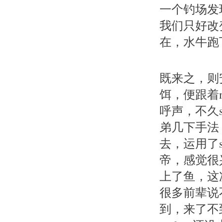
一个钓场发
我们只好改
在，水牛跑
既来之，则
饵，便跟着n
呼声，不久
弟几下手法
去，运用了
帝，感觉很
上了鱼，这次
很多前辈说不
到，来了不