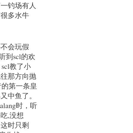
第一钓场有人
有很多水牛
还不会玩假
到scl的欢
cl教了小
我往那方向抛
者的第一条皇
弟又中鱼了。
lang时，听
吃,没想
！这时只剩