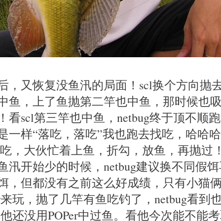
后，又恢复没鱼汛的局面！scl换个方向抛
中鱼，上了鱼抛第二竿也中鱼，那时候也吸引了
看scl第三竿也中鱼，netbug终于顶不顺
是一样“落吃，落吃”我也跑去找吃，哈哈
落吃，大伙忙着上鱼，折勾，放鱼，再抛过
鱼汛开始少的时候，netbug建议换不同假
饵，但都没有之前这么好成绩，只有小猫
er来玩，抛了几竿有鱼吃钓了，netbug看到
原来他还没用POPer中过鱼。看他今次能不能考取