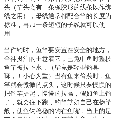
头（竿头会有一条橡胶形的线条以作绑
线之用），母线通常都配合竿的长度为
标准，再加一条短短的子线就可以使
用。
当作钓时，鱼竿要安置在安全的地方，
全神贯注的主意着它，已免中鱼时整枝
鱼竿被拉下水，（毕竟是轻型钓具
嘛，！小心为重）当有鱼来偷袭时，鱼
竿就会微微的点头，这时候只要慢慢的
把钓竿提起，慢慢的拉高，假如鱼上钓
了，就会往下跑，钓竿就如自己在扬竿
般，使鱼钩稳稳的钩在鱼嘴，当上的是