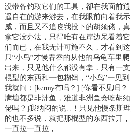
没带备钓取它们的工具，卻在我面前逍
遥自在的游来游去，在我眼前向着我示
威，而且又不追咬我投下的胡须佬，真
拿它没办法，只得唯有在岸边呆看着它
们而已，在我无计可施不久，才看到这
只“小鸟”才慢吞吞的从他的乌龟车里爬
出来，只见他什么都没有拿，只有一支
棍型的东西和一包糊饵，“小鸟”一见到
我就问：[kenny有吗？] [你看不见吗？
满塘都是非洲鱼，难道非洲鱼会吃胡须
佬吗？]我纳闷的说...！只见他慢条斯理
的也不多说，就把那棍型的东西拉开，
一直拉一直拉，