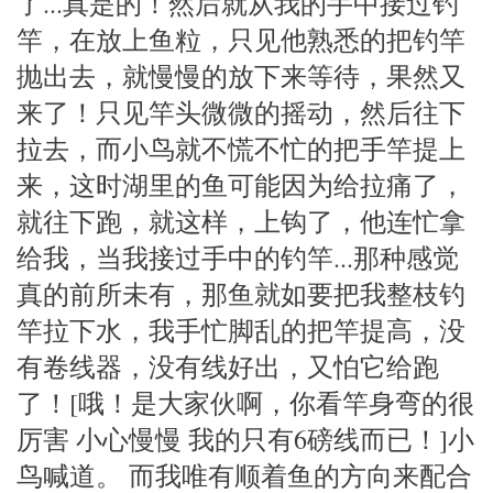
了...真是的！然后就从我的手中接过钓
竿，在放上鱼粒，只见他熟悉的把钓竿
抛出去，就慢慢的放下来等待，果然又
来了！只见竿头微微的摇动，然后往下
拉去，而小鸟就不慌不忙的把手竿提上
来，这时湖里的鱼可能因为给拉痛了，
就往下跑，就这样，上钩了，他连忙拿
给我，当我接过手中的钓竿...那种感觉
真的前所未有，那鱼就如要把我整枝钓
竿拉下水，我手忙脚乱的把竿提高，没
有卷线器，没有线好出，又怕它给跑
了！[哦！是大家伙啊，你看竿身弯的很
厉害 小心慢慢 我的只有6磅线而已！]小
鸟喊道。 而我唯有顺着鱼的方向来配合