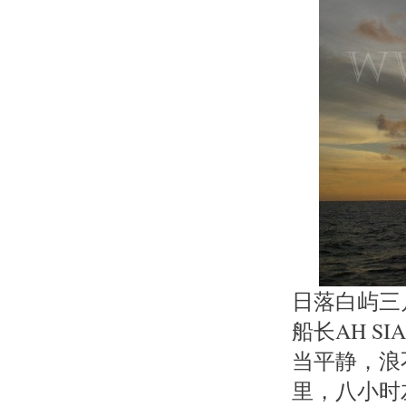
日落白屿三
船长AH 
当平静，浪
里，八小时