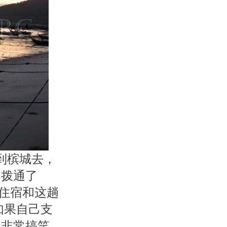
到槟城去，
间拨通了
的住宿和这趟
如果自己支
，非常搞笑。