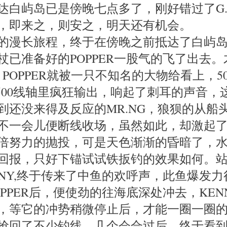
达白屿岛已是傍晚七点多了，刚好错过了G.
，即来之，则安之，明天还有机会。
的漫长旅程，终于在傍晚之前抵达了白屿
4杖已准备好的POPPER一股气的飞了出去
的 POPPER就被一只不知名的大物给看上，
A 6500线轴里疯狂输出，响起了刺耳的声音
到还没来得及反应的MR.NG，狼狈的从船
不一会儿便断线收场，虽然如此，却激起
倍努力的抛投，可是天色渐渐的昏暗了，
回报，只好下锚试试铁扳钓的效果如何。
NNY,终于传来了中鱼的欢呼声，此鱼爆发
OPPER后，便使劲的往海底深处冲去，KEN
，等它的冲势稍微停止后，才能一圈一圈
抢回了不少钓线，几个会合过后，终于看到