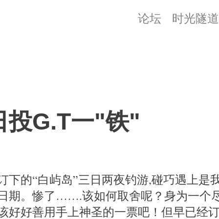
论坛
时光隧道
投G.T一"铁"
订下的“白屿岛”三日两夜钓游,碰巧遇上是
日期。惨了…….该如何取舍呢？身为一个
该好好善用手上神圣的一票吧！但早已经