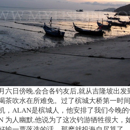
月六日傍晚,会合各钓友后,就从吉隆坡出发
喝茶吹水在所难免。过了槟城大桥第一时
的手机，ALAN是槟城人，他安排了我们今晚
AN 为人幽默,他说为了这次钓游牺牲很大，
好输一票落选的话，那麽就投海自尽算了