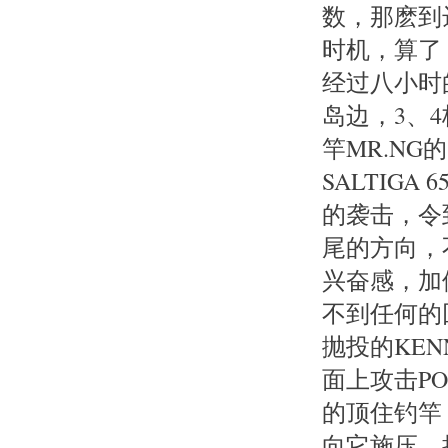
数，那麽到
时机，算了
经过八小时
岛边，3、
竿MR.NG
SALTIG
的袭击，令
尾的方向，
兴奋感，加
不到任何的
抛投的KE
面上攻击P
的顶住钓竿
向它施压，