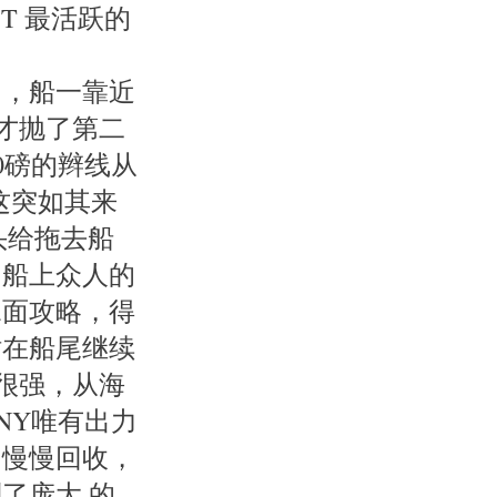
T 最活跃的
岛，船一靠近
。才抛了第二
50磅的辫线从
，这突如其来
头给拖去船
了船上众人的
水面攻略，得
站在船尾继续
力很强，从海
NY唯有出力
的慢慢回收，
了庞大 的