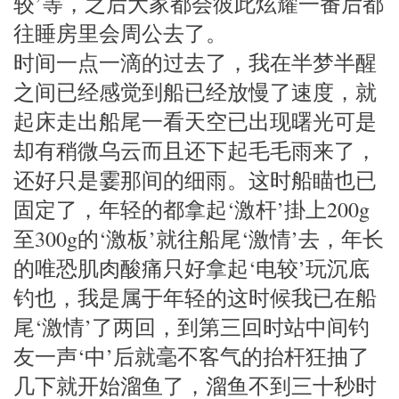
较’等，之后大家都会彼此炫耀一番后都
往睡房里会周公去了。
时间一点一滴的过去了，我在半梦半醒
之间已经感觉到船已经放慢了速度，就
起床走出船尾一看天空已出现曙光可是
却有稍微乌云而且还下起毛毛雨来了，
还好只是霎那间的细雨。这时船瞄也已
固定了，年轻的都拿起‘激杆’掛上200g
至300g的‘激板’就往船尾‘激情’去，年长
的唯恐肌肉酸痛只好拿起‘电较’玩沉底
钓也，我是属于年轻的这时候我已在船
尾‘激情’了两回，到第三回时站中间钓
友一声‘中’后就毫不客气的抬杆狂抽了
几下就开始溜鱼了，溜鱼不到三十秒时