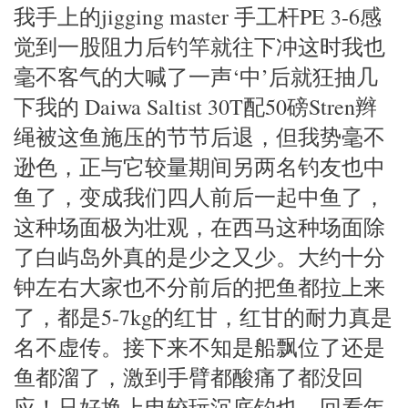
我手上的jigging master 手工杆PE 3-6感
觉到一股阻力后钓竿就往下冲这时我也
毫不客气的大喊了一声‘中’后就狂抽几
下我的 Daiwa Saltist 30T配50磅Stren辫
绳被这鱼施压的节节后退，但我势毫不
逊色，正与它较量期间另两名钓友也中
鱼了，变成我们四人前后一起中鱼了，
这种场面极为壮观，在西马这种场面除
了白屿岛外真的是少之又少。大约十分
钟左右大家也不分前后的把鱼都拉上来
了，都是5-7kg的红甘，红甘的耐力真是
名不虚传。接下来不知是船飘位了还是
鱼都溜了，激到手臂都酸痛了都没回
应！只好换上电较玩沉底钓也。回看年