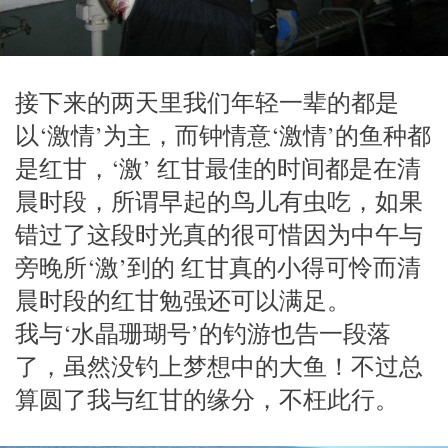
接下来的两天里我们年轻一辈的都是
以‘激情’为主，而钟情意‘激情’的鱼种都
是红甘，‘激’ 红甘最佳的时间都是在清
晨时段，所谓早起的鸟儿有虫吃，如果
错过了这段时光真的很可惜因为中午与
旁晚所‘激’到的 红甘真的小得可怜而清
晨时段的红甘勉强还可以满足。
我与‘水晶珊瑚号’的钓游也告一段落
了，虽然没钓上梦想中的大鱼！不过总
算圆了我与红甘的缘分，不枉此行。