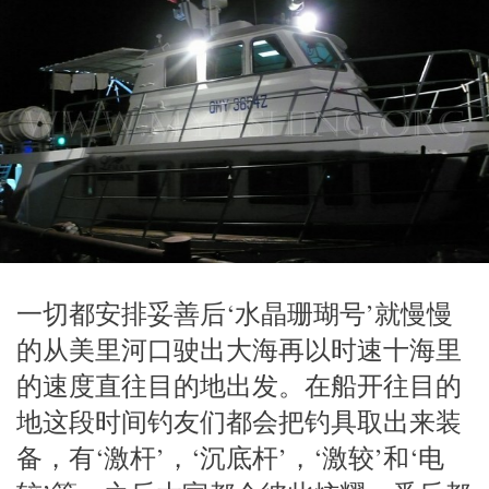
一切都安排妥善后‘水晶珊瑚号’就慢慢
的从美里河口驶出大海再以时速十海里
的速度直往目的地出发。在船开往目的
地这段时间钓友们都会把钓具取出来装
备，有‘激杆’，‘沉底杆’，‘激较’和‘电