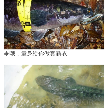
乖哦，量身给你做套新衣。