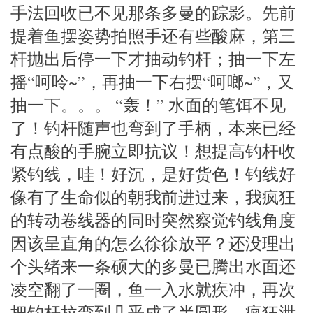
手法回收已不见那条多曼的踪影。先前
提着鱼摆姿势拍照手还有些酸麻，第三
杆抛出后停一下才抽动钓杆；抽一下左
摇“呵呤~”，再抽一下右摆“呵啷~”，又
抽一下。。。 “轰！” 水面的笔饵不见
了！钓杆随声也弯到了手柄，本来已经
有点酸的手腕立即抗议！想提高钓杆收
紧钓线，哇！好沉，是好货色！钓线好
像有了生命似的朝我前进过来，我疯狂
的转动卷线器的同时突然察觉钓线角度
因该呈直角的怎么徐徐放平？还没理出
个头绪来一条硕大的多曼已腾出水面还
凌空翻了一圈，鱼一入水就疾冲，再次
把钓杆拉弯到几乎成了半圆形，疯狂泄