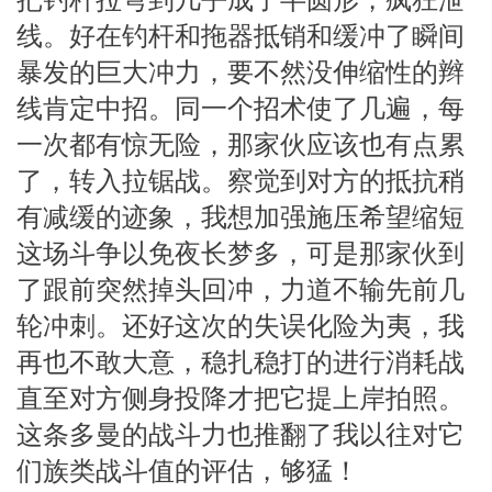
线。好在钓杆和拖器抵销和缓冲了瞬间
暴发的巨大冲力，要不然没伸缩性的辫
线肯定中招。同一个招术使了几遍，每
一次都有惊无险，那家伙应该也有点累
了，转入拉锯战。察觉到对方的抵抗稍
有减缓的迹象，我想加强施压希望缩短
这场斗争以免夜长梦多，可是那家伙到
了跟前突然掉头回冲，力道不输先前几
轮冲刺。还好这次的失误化险为夷，我
再也不敢大意，稳扎稳打的进行消耗战
直至对方侧身投降才把它提上岸拍照。
这条多曼的战斗力也推翻了我以往对它
们族类战斗值的评估，够猛！