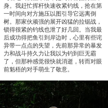
身。我赶忙挥杆快速收紧钓线，抢在第
一时间向对方施压以图引导它远离倒
树。那家伙顽强的展开凶猛的拉锯战，
锁得很紧的钓线也泄了好几回。当我最
后成功得把鱼引到岸边时，心里有些诧
异带一点点的失望，先前那异常的暴发
力和战斗持久力让我以为钓到巨无霸
了，但那种感觉很快就消逝，转而对眼
前魁梧的对手萌生了敬意。