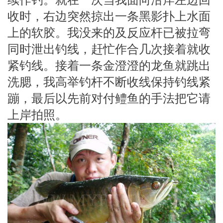
收时，右边突然掠出一条黑影扑上水面
上的软胶。我没来的及反应杆已被拉弯
同时泄出钓线，赶忙作合几次接着就收
紧钓线。接着一条金澄澄的龙鱼就跳出
洗腮，我高举钓杆不断收线保持钓线紧
蹦，最后以先前对付鳢鱼的手法把它请
上岸拍照。