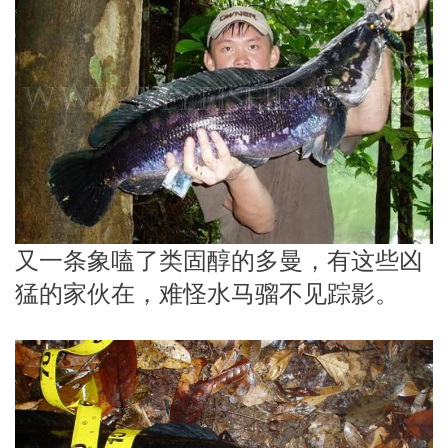
又一条象嗑了类固醇的多曼，有这些凶
猛的家伙在，难怪水马骝不见踪影。