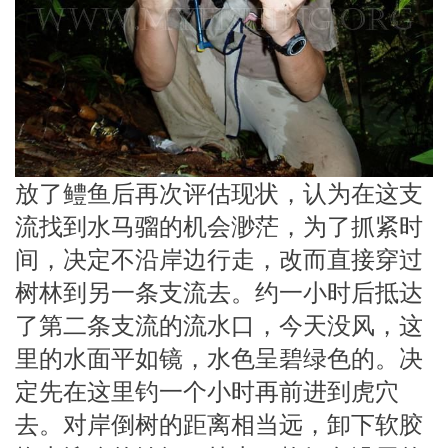
放了鳢鱼后再次评估现状，认为在这支
流找到水马骝的机会渺茫，为了抓紧时
间，决定不沿岸边行走，改而直接穿过
树林到另一条支流去。约一小时后抵达
了第二条支流的流水口，今天没风，这
里的水面平如镜，水色呈碧绿色的。决
定先在这里钓一个小时再前进到虎穴
去。对岸倒树的距离相当远，卸下软胶