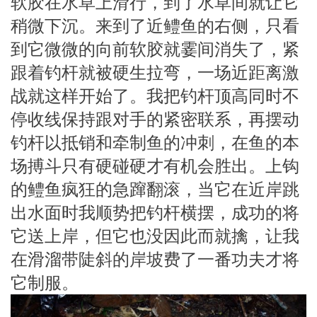
软胶在水草上滑行，到了水草间就让它
稍微下沉。来到了近鳢鱼的右侧，只看
到它微微的向前软胶就霎间消失了，紧
跟着钓杆就被硬生拉弯，一场近距离激
战就这样开始了。我把钓杆顶高同时不
停收线保持跟对手的紧密联系，再摆动
钓杆以抵销和牵制鱼的冲刺，在鱼的本
场搏斗只有硬碰硬才有机会胜出。上钩
的鳢鱼疯狂的急蹿翻滚，当它在近岸跳
出水面时我顺势把钓杆横摆，成功的将
它送上岸，但它也没因此而就擒，让我
在滑溜带陡斜的岸坡费了一番功夫才将
它制服。