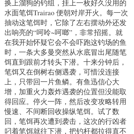
换上溜狗的钓组，挂上一枚好久没用的
水面笔饵Trairao 便朝对岸开火。每一次
抽动这笔饵时，它除了左右摆动外还发
出响亮的“呵呤~呵啷”，非常招摇。就
在我开始怀疑它会不会吓跑这钓场的鱼
时，一条大多曼突然从水底冒出尾随笔
饵直到跟前才转头下潜。十来分钟后，
笔饵又在倒树右侧遇袭，可惜没连接
上，只带回一片鱼鳞。有鱼迅信心大
增，加重火力轰炸遇袭的位置但没能取
得回应。停火一阵，然后改变攻略转用
慢速、不间断回收操纵笔饵。试了数
回，笔饵再次遭到袭击，这次的行凶者
叼着笔饵就往下潜，把钓杆都拉得直不