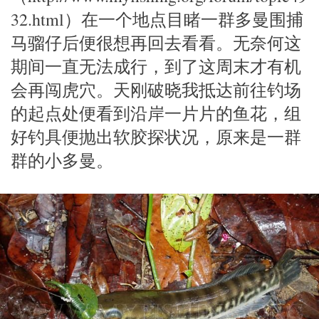
32.html）在一个地点目睹一群多曼围捕
马骝仔后便很想再回去看看。无奈何这
期间一直无法成行，到了这周末才有机
会再闯虎穴。天刚破晓我抵达前往钓场
的起点处便看到沿岸一片片的鱼花，组
好钓具便抛出软胶探状况，原来是一群
群的小多曼。