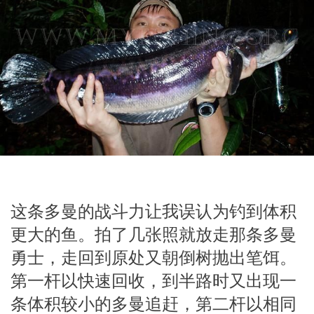
这条多曼的战斗力让我误认为钓到体积
更大的鱼。拍了几张照就放走那条多曼
勇士，走回到原处又朝倒树抛出笔饵。
第一杆以快速回收，到半路时又出现一
条体积较小的多曼追赶，第二杆以相同