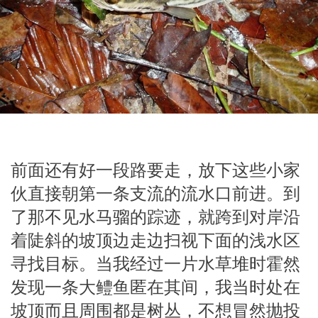
前面还有好一段路要走，放下这些小家
伙直接朝第一条支流的流水口前进。到
了那不见水马骝的踪迹，就跨到对岸沿
着陡斜的坡顶边走边扫视下面的浅水区
寻找目标。当我经过一片水草堆时霍然
发现一条大鳢鱼匿在其间，我当时处在
坡顶而且周围都是树丛，不想冒然抛投