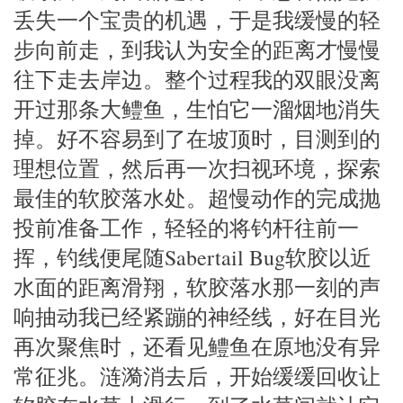
丢失一个宝贵的机遇，于是我缓慢的轻
步向前走，到我认为安全的距离才慢慢
往下走去岸边。整个过程我的双眼没离
开过那条大鳢鱼，生怕它一溜烟地消失
掉。好不容易到了在坡顶时，目测到的
理想位置，然后再一次扫视环境，探索
最佳的软胶落水处。超慢动作的完成抛
投前准备工作，轻轻的将钓杆往前一
挥，钓线便尾随Sabertail Bug软胶以近
水面的距离滑翔，软胶落水那一刻的声
响抽动我已经紧蹦的神经线，好在目光
再次聚焦时，还看见鳢鱼在原地没有异
常征兆。涟漪消去后，开始缓缓回收让